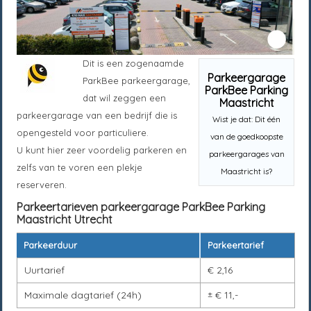
Dit is een zogenaamde
Parkeergarage
ParkBee parkeergarage,
ParkBee Parking
dat wil zeggen een
Maastricht
parkeergarage van een bedrijf die is
Wist je dat: Dit één
opengesteld voor particuliere.
van de goedkoopste
U kunt hier zeer voordelig parkeren en
parkeergarages van
zelfs van te voren een plekje
Maastricht is?
reserveren.
Parkeertarieven parkeergarage
ParkBee Parking
Maastricht
Utrecht
Parkeerduur
Parkeertarief
Uurtarief
€ 2,16
Maximale dagtarief (24h)
± € 11,-